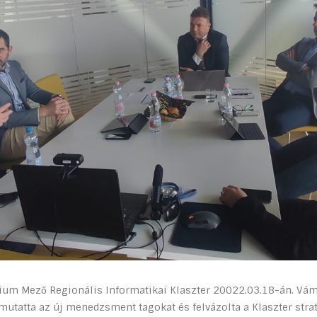
ícium Mező Regionális Informatikai Klaszter 20022.03.18-án. Vám
emutatta az új menedzsment tagokat és felvázolta a Klaszter stra