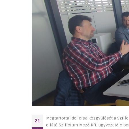
Megtartotta idei első közgyűlését a Szil
21
ellátó Szilícium Mező Kft. ügyvezetője b