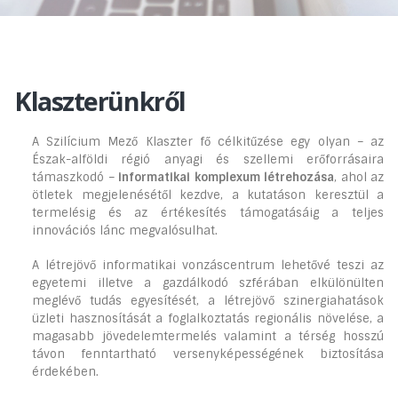
Klaszterünkről
A Szilícium Mező Klaszter fő célkitűzése egy olyan – az
Észak-alföldi régió anyagi és szellemi erőforrásaira
támaszkodó –
informatikai komplexum létrehozása
, ahol az
ötletek megjelenésétől kezdve, a kutatáson keresztül a
termelésig és az értékesítés támogatásáig a teljes
innovációs lánc megvalósulhat.
A létrejövő informatikai vonzáscentrum lehetővé teszi az
egyetemi illetve a gazdálkodó szférában elkülönülten
meglévő tudás egyesítését, a létrejövő szinergiahatások
üzleti hasznosítását a foglalkoztatás regionális növelése, a
magasabb jövedelemtermelés valamint a térség hosszú
távon fenntartható versenyképességének biztosítása
érdekében.