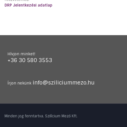
DRP Jelentkezési adatlap
Hívjon minket!
+36 30 580 3553
info@sziliciummezo.hu
Írjon nekünk
Minden jog fenntartva. Szilícium Mező Kft.