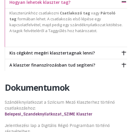
Hogyan lehetek klaszter tag?
Klaszterünkhöz csatlakozni
Csatlakozó tag
vagy
Pártoló
tag
formában lehet. A csatlakozás első lépése egy
kapcsolatfelvétel, majd pedig egy szándéknyilatkozat kitöltése.
A tagok felvételéről a Taggyűlés hoz határozatot.
Kis cégként megéri klasztertagnak lenni?
A klaszter finanszírozásban tud segíteni?
Dokumentumok
Szándéknyilatkozat a Szilcium Mező Klaszterhez történő
csatlakozáshoz:
Belepesi_Szandeknyilatkozat_SZIME Klaszter
Jelentkezési lap a Digitális Régió Programban történő
részvételhez: